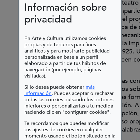
nace de una convicción firme: el teatro
Información sobre
verdadero cuando puede ser compartid
privacidad
personas, sin barreras. Este año, el pr
homenaje a una efeméride cargada de s
cien años de la primera edición mecan
En Arte y Cultura utilizamos cookies
Quijote
en braille, publicada por la imp
propias y de terceros para fines
Colegio Nacional de Ciegos en 1925. 
analíticos y para mostrarte publicidad
personalizada en base a un perfil
que abrió la literatura a quienes leen 
elaborado a partir de tus hábitos de
los dedos.
navegación (por ejemplo, páginas
visitadas).
Durante esta experiencia, personas con
Si lo desea puede obtener
más
discapacidad visual nos reuniremos sob
(Abre en nueva ventana)
información
. Puedes aceptar o rechazar
del escenario para explorar nuevas for
todas las cookies pulsando los botones
percepción, creación y participación. A
inferiores o personalizarlas a tu medida
haciendo clic en "configurar cookies".
música en directo, la audiodescripción, 
lectura en braille,
Acaricia un verso
pro
Te recordamos que puedes modificar
recorrido por los sentidos y las palabr
tus ajustes de cookies en cualquier
momento usando el botón situado en la