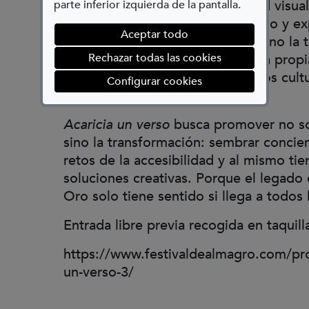
Para quienes tienen discapacidad visual
parte inferior izquierda de la pantalla.
es una oportunidad real de acceso y ex
Aceptar todo
contexto escénico. Para quienes no la t
Rechazar todas las cookies
forma de comprender —desde la propia
necesidad de adaptar los espacios cultu
(abre en ventana mod
Configurar cookies
las realidades.
Acaricia un verso
busca promover no so
sino la transformación: sembrar concien
retos de la accesibilidad y al mismo ti
soluciones creativas. Porque el legado 
Oro solo tiene sentido si llega a todos 
Entrada libre previa recogida en taquill
https://www.festivaldealmagro.com/pro
un-verso-3/