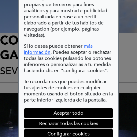
propias y de terceros para fines
analíticos y para mostrarte publicidad
personalizada en base a un perfil
elaborado a partir de tus hábitos de
navegación (por ejemplo, páginas
visitadas).
COMPAÑÍA JOSÉ
Si lo desea puede obtener
más
GALÁN
(Abre en nueva ventana)
información
. Puedes aceptar o rechazar
todas las cookies pulsando los botones
inferiores o personalizarlas a tu medida
SEVILLA
haciendo clic en "configurar cookies".
Te recordamos que puedes modificar
tus ajustes de cookies en cualquier
momento usando el botón situado en la
parte inferior izquierda de la pantalla.
Aceptar todo
Rechazar todas las cookies
(abre en ventana mod
Configurar cookies