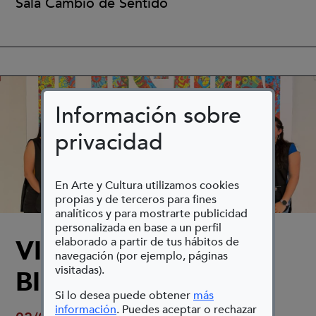
Sala Cambio de Sentido
Información sobre
privacidad
En Arte y Cultura utilizamos cookies
propias y de terceros para fines
analíticos y para mostrarte publicidad
personalizada en base a un perfil
VISITAS GUIADAS
elaborado a partir de tus hábitos de
navegación (por ejemplo, páginas
visitadas).
BIENAL
Si lo desea puede obtener
más
(Abre en nueva ventana)
información
. Puedes aceptar o rechazar