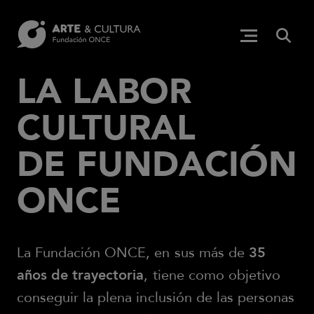
Pasar al contenido principal
BUS
Menú princip
(Abre en ven
LA LABOR
CULTURAL
DE FUNDACIÓN
ONCE
La Fundación ONCE, en sus más de
35
años de trayectoria
, tiene como objetivo
conseguir la plena inclusión de las personas