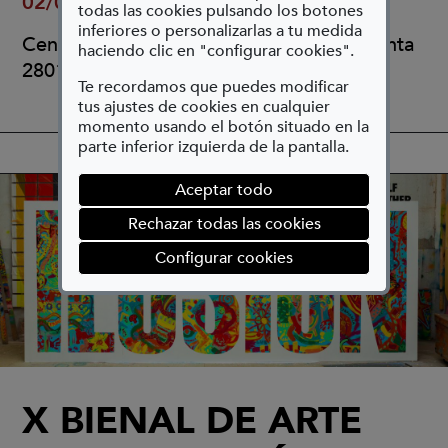
02/07/2026 - 11/10/2026
todas las cookies pulsando los botones
inferiores o personalizarlas a tu medida
CentroCentro, Plaza de Cibeles, 1 4ª planta
haciendo clic en "configurar cookies".
28014 Madrid
Te recordamos que puedes modificar
tus ajustes de cookies en cualquier
momento usando el botón situado en la
parte inferior izquierda de la pantalla.
Aceptar todo
Rechazar todas las cookies
(abre en ventana mod
Configurar cookies
X BIENAL DE ARTE