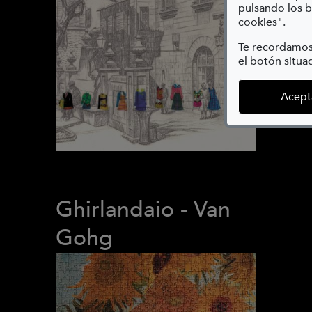
pulsando los b
cookies".
Te recordamos
el botón situad
Acept
Ghirlandaio - Van
Gohg