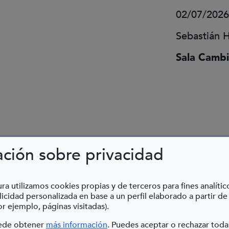
02/07/2026
Sebastián H
Sala Cambi
ación sobre privacidad
Home-natura
ra utilizamos cookies propias y de terceros para fines analític
icidad personalizada en base a un perfil elaborado a partir de
r ejemplo, páginas visitadas).
(Abre en nueva ventana)
uede obtener
más información
. Puedes aceptar o rechazar toda