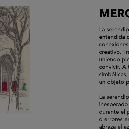
MERC
La serendip
entendida 
conexiones 
creativo. T
uniendo pie
convivir. A
simbólicas,
un objeto p
La serendip
inesperado 
durante el 
o errores e
abraza el a