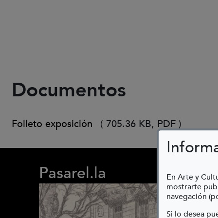
Documentos
Folleto exposición
(
705.36 KB,
PDF
)
Inform
Pasarel.la
En Arte y Cultu
mostrarte publ
navegación (po
Si lo desea p