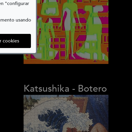
en "configurar
momento usando
(abre en ventana modal)
r cookies
Katsushika - Botero