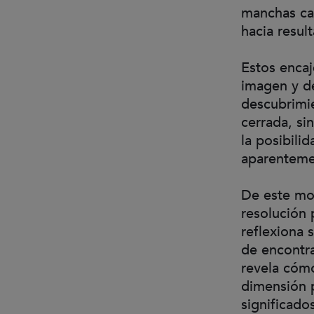
manchas cas
hacia resul
Estos encaj
imagen y de
descubrimi
cerrada, si
la posibili
aparenteme
De este mod
resolución 
reflexiona 
de encontra
revela cómo
dimensión 
significado