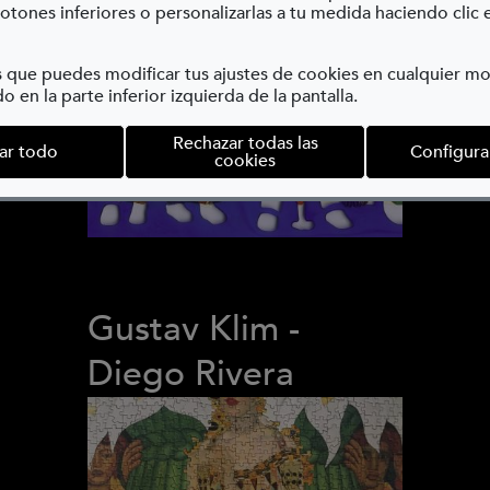
otones inferiores o personalizarlas a tu medida haciendo clic 
 que puedes modificar tus ajustes de cookies en cualquier 
o en la parte inferior izquierda de la pantalla.
Rechazar todas las
ar todo
Configura
cookies
Gustav Klim -
Diego Rivera