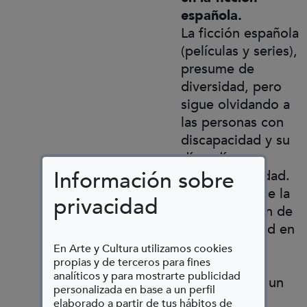
española.
La ficción española
(películas y series),
presume de
diversidad, pero
sigue olvidando a
las personas con
discapacidad y su
día a día en
Información sobre
nuestra sociedad.
A pesar de que la
privacidad
representación de
la discapacidad en
la ficción
En Arte y Cultura utilizamos cookies
propias y de terceros para fines
audiovisual
analíticos y para mostrarte publicidad
española vive un
personalizada en base a un perfil
momento de
elaborado a partir de tus hábitos de