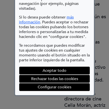
crecimiento que
navegación (por ejemplo, páginas
visitadas).
merece ser
reconocido, aún es
Si lo desea puede obtener
más
(Abre en nueva ventana)
información
. Puedes aceptar o rechazar
insuficiente.
todas las cookies pulsando los botones
Con nuestros
inferiores o personalizarlas a tu medida
invitados
haciendo clic en "configurar cookies".
analizaremos las
Te recordamos que puedes modificar
narrativas
tus ajustes de cookies en cualquier
audiovisuales
momento usando el botón situado en la
parte inferior izquierda de la pantalla.
españolas y su
mirada al colectivo
Aceptar todo
de las personas
Rechazar todas las cookies
con discapacidad.
PARTICIPAN:
(abre en ventana mod
Configurar cookies
Sadrak Zmork,
directora de cine
Celia Morán, actriz