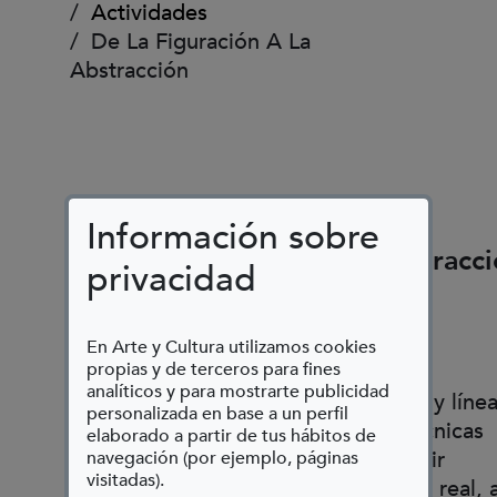
Actividades
De La Figuración A La
Abstracción
Información sobre
De la Figuración a la Abstracc
privacidad
Mar, 21/07/2026 - 17:00
En Arte y Cultura utilizamos cookies
propias y de terceros para fines
analíticos y para mostrarte publicidad
Teniendo en cuenta forma, color y línea
personalizada en base a un perfil
experimentará con diferentes técnicas
elaborado a partir de tus hábitos de
pictóricas, el proceso de convertir
navegación (por ejemplo, páginas
visitadas).
elementos figurativos del mundo real, a