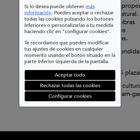
lenguaje abstracto; con el fin de propo
Si lo desea puede obtener
más
(Abre en nueva ventana)
información
. Puedes aceptar o rechazar
una nueva realidad distinta a la natural.
todas las cookies pulsando los botones
hará una previa visualización de obras
inferiores o personalizarlas a tu medida
abstractas y se realizarán prácticas
haciendo clic en "configurar cookies".
mediante diferentes metodologías.
Te recordamos que puedes modificar
tus ajustes de cookies en cualquier
21, 22 y 23 de julio. La Casa Encendida
momento usando el botón situado en la
Ronda de Valencia 2
parte inferior izquierda de la pantalla.
Información sobre inscripción (15 plaza
Aceptar todo
https://www.lacasaencendida.es/cultur
Rechazar todas las cookies
la-figuracion-a-la-abstraccion-miriam-ga
(abre en ventana mod
Configurar cookies
eventId=3752