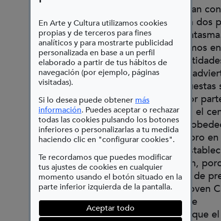
de la Barca, heredera de títulos tan co
como La dama duende, Casa con dos p
En Arte y Cultura utilizamos cookies
propias y de terceros para fines
mala es de guardar o El galán fantasma
analíticos y para mostrarte publicidad
Comedia en la que no solo hallamos e
personalizada en base a un perfil
amorosos, duelos de honor, identidade
elaborado a partir de tus hábitos de
y un humor vibrante: también se adviert
navegación (por ejemplo, páginas
visitadas).
crítica a las normas sociales impuestas 
honor de la mujer y su control por part
Si lo desea puede obtener
más
(Abre en nueva ventana)
información
. Puedes aceptar o rechazar
hombre. Calderón sitúa a esta en el cen
todas las cookies pulsando los botones
acción: ella es quien enreda, desobede
inferiores o personalizarlas a tu medida
rompe con la obligación del decoro en
haciendo clic en "configurar cookies".
su propia identidad frente a lo establec
Te recordamos que puedes modificar
Y acontecimiento teatral, también, por
tus ajustes de cookies en cualquier
escondido y la tapada es la carta de pr
momento usando el botón situado en la
parte inferior izquierda de la pantalla.
de la séptima promoción de la Joven 
Nacional de Teatro Clásico. Doble
Aceptar todo
acontecimiento, por tanto, en el que el