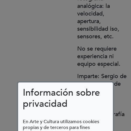
analógica: la
velocidad,
apertura,
sensibilidad iso,
sensores, etc.
No se requiere
experiencia ni
equipo especial.
Imparte: Sergio de
Luz. Después de
Información sobre
décadas de
formación
privacidad
autodidacta,
estudió fotografía
de moda.
En Arte y Cultura utilizamos cookies
propias y de terceros para fines
Comenzó a