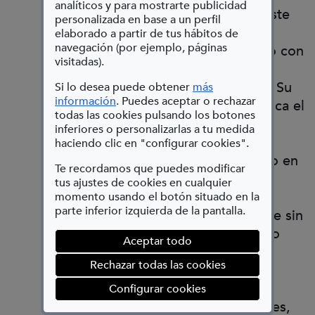
analíticos y para mostrarte publicidad
destacar en este
personalizada en base a un perfil
campo
elaborado a partir de tus hábitos de
navegación (por ejemplo, páginas
combinándolo con
visitadas).
sus primeras
exposiciones. Su
Si lo desea puede obtener
más
(Abre en nueva ventana)
información
. Puedes aceptar o rechazar
fotografía busca el
todas las cookies pulsando los botones
detalle de lo
inferiores o personalizarlas a tu medida
simple,
haciendo clic en "configurar cookies".
transformando en
Te recordamos que puedes modificar
belleza lo
tus ajustes de cookies en cualquier
cotidiano y
momento usando el botón situado en la
parte inferior izquierda de la pantalla.
aparentemente sin
sentido. Como
Aceptar todo
docente ha
Rechazar todas las cookies
enseñado
fotografía a
(abre en ventana mod
Configurar cookies
diversos niveles,