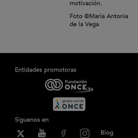
motivación.
Foto ©María Antonia
de la Vega
Entidades promotoras
Siguenos en
(Abre en
Blog