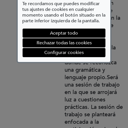
como la Fundación
Te recordamos que puedes modificar
tus ajustes de cookies en cualquier
Agustín Serrate de
momento usando el botón situado en la
Huesca. Indagar en la
parte inferior izquierda de la pantalla.
mirada propia, que
tanto el trabajo
Aceptar todo
personal como el
Rechazar todas las cookies
encargo vayan en la
(abre en ventana mod
Configurar cookies
misma dirección,
donde se reconozca
una gramática y
lenguaje propio.Será
una sesión de trabajo
en la que se arrojará
luz a cuestiones
prácticas. La sesión de
trabajo se planteará
enfocada a la