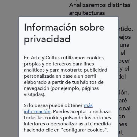
Analizaremos distintas
arquitecturas
expositivas, su
Información sobre
construcción y sentido.
privacidad
Exploraremos trabajos
de artistas con alguna
discapacidad, con el
En Arte y Cultura utilizamos cookies
objetivo de reconocer
propias y de terceros para fines
y difundir su obra y el
analíticos y para mostrarte publicidad
acceso al mundo del
personalizada en base a un perfil
elaborado a partir de tus hábitos de
arte, y distintos
navegación (por ejemplo, páginas
métodos de creación.
visitadas).
Asimismo presentaré
Si lo desea puede obtener
más
algún trabajo personal
(Abre en nueva ventana)
información
. Puedes aceptar o rechazar
en colaboración con
todas las cookies pulsando los botones
distintas fundaciones
inferiores o personalizarlas a tu medida
haciendo clic en "configurar cookies".
de asistencia social,