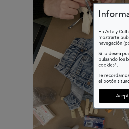
Inform
En Arte y Cultu
mostrarte publ
navegación (po
Si lo desea p
pulsando los b
cookies".
Te recordamos
el botón situad
Acept