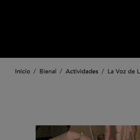
Ruta de navegación
Inicio
Bienal
Actividades
La Voz de L