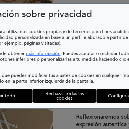
ación sobre privacidad
¿Has pensado que e
pueden convertir en
ra utilizamos cookies propias y de terceros para fines analític
En este taller nos c
icidad personalizada en base a un perfil elaborado a partir de
crearemos nuestra p
r ejemplo, páginas visitadas).
o pocos comunes, c
(Abre en nueva ventana)
uede obtener
más información
. Puedes aceptar o rechazar toda
Buzo”, Carmen Calv
otones inferiores o personalizarlas a tu medida haciendo clic 
Durante la actividad
simbólico de los mat
 que puedes modificar tus ajustes de cookies en cualquier 
o en la parte inferior izquierda de la pantalla.
de materiales recicl
plástico y cualquier
Rechazar todas las
ar todo
Configura
ocurrir; y buscaremo
cookies
sin pulir ni refinar 
Reflexionaremos sob
expresión autentica