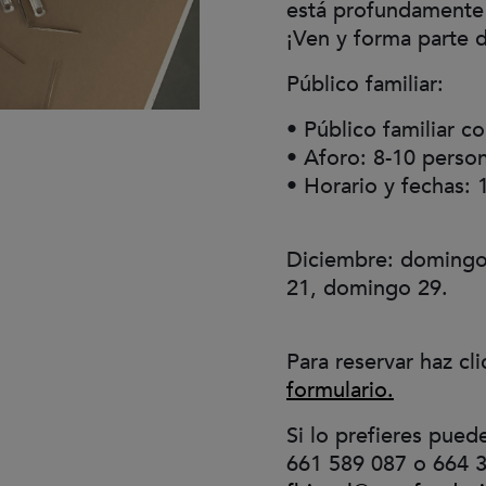
está profundamente 
¡Ven y forma parte d
Público familiar:
• Público familiar c
• Aforo: 8-10 perso
• Horario y fechas: 
Diciembre: domingo
21, domingo 29.
Para reservar haz cli
(Abre en 
formulario.
Si lo prefieres pued
661 589 087 o 664 3