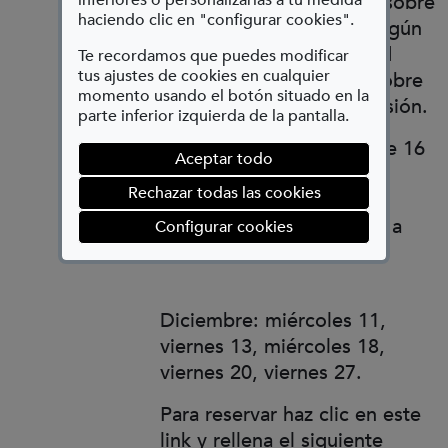
discapacidad sensorial y sobre
haciendo clic en "configurar cookies".
cómo las personas con algún
otro tipo de discapacidad
Te recordamos que puedes modificar
tus ajustes de cookies en cualquier
enfrentan el día a día y sobre
momento usando el botón situado en la
la importancia de la inclusión.
parte inferior izquierda de la pantalla.
• Público joven a partir de 16
Aceptar todo
años.
Rechazar todas las cookies
• Aforo: 10 personas.
• Horario y fechas: 13:00 a
(abre en ventana mod
Configurar cookies
14:00.
Diciembre: miércoles 11,
viernes 13, miércoles 18,
viernes 20, viernes 27.
Para reservar haz clic en este
link y rellena el siguiente