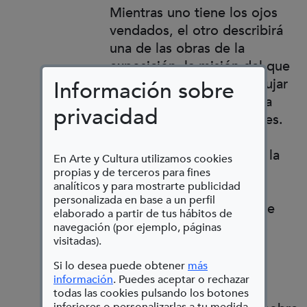
Mientras uno tiene los ojos
vendados, el otro describirá
una de las obras de la
exposición, la misión del que
ha perdido la vista es dibujar
Información sobre
o modelar con plastilina la
privacidad
obra sin haberla visto antes.
Después tendrán que
encontrar la pieza real en la
En Arte y Cultura utilizamos cookies
exposición a partir de la
propias y de terceros para fines
analíticos y para mostrarte publicidad
descripción y del dibujo
personalizada en base a un perfil
realizado, al encontrarla se
elaborado a partir de tus hábitos de
compararán ambas obras.
navegación (por ejemplo, páginas
visitadas).
Si lo desea puede obtener
más
En esta actividad se
(Abre en nueva ventana)
información
. Puedes aceptar o rechazar
reflexionará sobre esta
todas las cookies pulsando los botones
inferiores o personalizarlas a tu medida