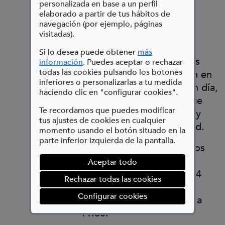
hacer lo mismo que él, y
personalizada en base a un perfil
pintar lo que vemos en
elaborado a partir de tus hábitos de
navegación (por ejemplo, páginas
nuestros sueños.
visitadas).
Si lo desea puede obtener
más
Este taller permite que los
(Abre en nueva ventana)
información
. Puedes aceptar o rechazar
todas las cookies pulsando los botones
más peques se conviertan en
inferiores o personalizarlas a tu medida
artistas surrealistas por un día,
haciendo clic en "configurar cookies".
representando aquello que
Te recordamos que puedes modificar
sueñan con total libertad y
tus ajustes de cookies en cualquier
fomentando su creatividad.
momento usando el botón situado en la
parte inferior izquierda de la pantalla.
• Público familiar con niños
entre 5 y 12 años.
Aceptar todo
• Aforo: 8-10 personas o 4
Rechazar todas las cookies
familias como máximo.
(abre en ventana mod
Configurar cookies
• Horario y fechas: 10:30 a
11:30.