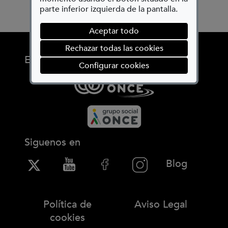
parte inferior izquierda de la pantalla.
Aceptar todo
Rechazar todas las cookies
Entidades promotoras
(abre en ventana mod
Configurar cookies
Siguenos en
(Abre en
Blog
Política de
Aviso Legal
cookies