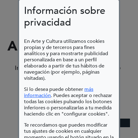
Agenda
Información sobre
privacidad
AGENDA
En Arte y Cultura utilizamos cookies
propias y de terceros para fines
analíticos y para mostrarte publicidad
personalizada en base a un perfil
elaborado a partir de tus hábitos de
Información disponible próximamente
navegación (por ejemplo, páginas
visitadas).
Paginación
Si lo desea puede obtener
más
Primera página
« Primero
(Abre en nueva ventana)
información
. Puedes aceptar o rechazar
todas las cookies pulsando los botones
Página anterior
‹ Anterior
inferiores o personalizarlas a tu medida
Página
1
haciendo clic en "configurar cookies".
Página actual
2
Te recordamos que puedes modificar
tus ajustes de cookies en cualquier
momento usando el botón situado en la