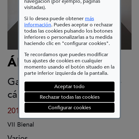
navegación (por ejemplo, páginas
visitadas).
Si lo desea puede obtener
más
(Abre en nueva ventana)
información
. Puedes aceptar o rechazar
todas las cookies pulsando los botones
inferiores o personalizarlas a tu medida
haciendo clic en "configurar cookies".
Te recordamos que puedes modificar
ÁLEX FRANCÉS
tus ajustes de cookies en cualquier
momento usando el botón situado en la
parte inferior izquierda de la pantalla.
Ganchillo de palangre de
Aceptar todo
cáñamo 120 x 122 cm
Rechazar todas las cookies
(abre en ventana mod
Configurar cookies
2012
VII Bienal
Varios