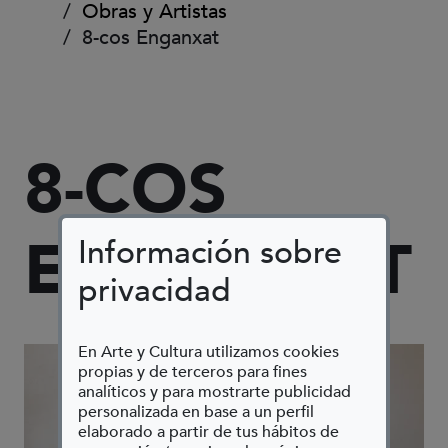
Obras y Artistas
8-cos Enganxat
8-COS
ENGANXAT
Información sobre
privacidad
En Arte y Cultura utilizamos cookies
propias y de terceros para fines
analíticos y para mostrarte publicidad
personalizada en base a un perfil
elaborado a partir de tus hábitos de