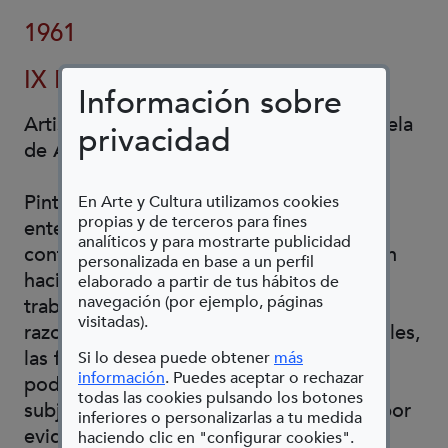
1961
IX Bienal
Información sobre
Artista visual y docente en ESARDI Escuela
privacidad
de Arte y Diseño de Amposta.
Pintura, dibujo, grabado y ensamblaje
En Arte y Cultura utilizamos cookies
propias y de terceros para fines
entendidos como desarrollo y prácticas
analíticos y para mostrarte publicidad
contemporáneas, evolucionando también
personalizada en base a un perfil
hacia la intervención y la instalación. Su
elaborado a partir de tus hábitos de
navegación (por ejemplo, páginas
trabajo es en reflexión y crítica sobre las
visitadas).
razones que orbitan las estructuras sociales,
las formas de control, y los sistemas del
Si lo desea puede obtener
más
(Abre en nueva ventana)
información
. Puedes aceptar o rechazar
poder en contraposición a las
todas las cookies pulsando los botones
subjetividades de los “yo”, con interés por
inferiores o personalizarlas a tu medida
evidenciar las sensibilidades.
haciendo clic en "configurar cookies".