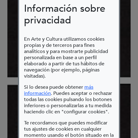
Información sobre
privacidad
En Arte y Cultura utilizamos cookies
propias y de terceros para fines
analíticos y para mostrarte publicidad
personalizada en base a un perfil
elaborado a partir de tus hábitos de
navegación (por ejemplo, páginas
visitadas).
Si lo desea puede obtener
más
(Abre en nueva ventana)
información
. Puedes aceptar o rechazar
todas las cookies pulsando los botones
inferiores o personalizarlas a tu medida
haciendo clic en "configurar cookies".
Te recordamos que puedes modificar
tus ajustes de cookies en cualquier
momento usando el botón situado en la