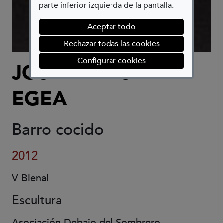
parte inferior izquierda de la pantalla.
Aceptar todo
Rechazar todas las cookies
(abre en ventana mod
Configurar cookies
JOSÉ MANUEL
EGEA
Barro cocido
2012
V Bienal
Escultura
Asociación Debajo del Sombrero