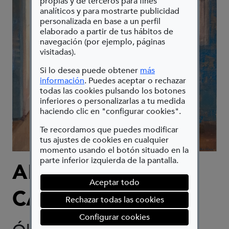
propias y de terceros para fines
analíticos y para mostrarte publicidad
personalizada en base a un perfil
elaborado a partir de tus hábitos de
navegación (por ejemplo, páginas
visitadas).
Si lo desea puede obtener
más
(Abre en nueva ventana)
información
. Puedes aceptar o rechazar
todas las cookies pulsando los botones
inferiores o personalizarlas a tu medida
haciendo clic en "configurar cookies".
Te recordamos que puedes modificar
tus ajustes de cookies en cualquier
momento usando el botón situado en la
parte inferior izquierda de la pantalla.
ALEJANDRA
Aceptar todo
CABALLERO
Rechazar todas las cookies
(abre en ventana mod
Configurar cookies