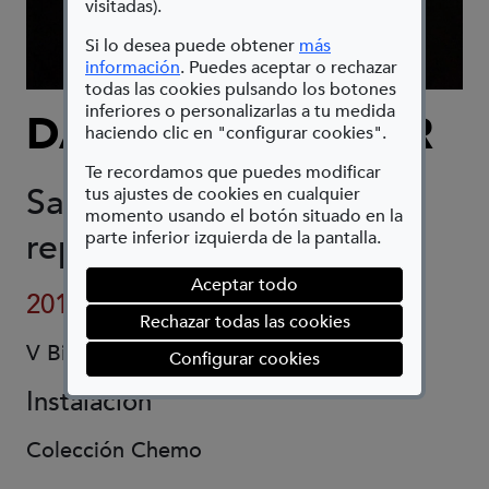
visitadas).
Si lo desea puede obtener
más
(Abre en nueva ventana)
información
. Puedes aceptar o rechazar
todas las cookies pulsando los botones
inferiores o personalizarlas a tu medida
DANIEL CANOGAR
haciendo clic en "configurar cookies".
Te recordamos que puedes modificar
Sanitarios, proyector y
tus ajustes de cookies en cualquier
momento usando el botón situado en la
reproductor multimedia
parte inferior izquierda de la pantalla.
Aceptar todo
2011
Rechazar todas las cookies
V Bienal
(abre en ventana mod
Configurar cookies
Instalación
Colección Chemo