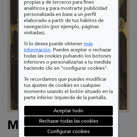
propias y de terceros para fines
analíticos y para mostrarte publicidad
personalizada en base a un perfil
elaborado a partir de tus hábitos de
navegación (por ejemplo, páginas
visitadas).
Si lo desea puede obtener
más
(Abre en nueva ventana)
información
. Puedes aceptar o rechazar
todas las cookies pulsando los botones
inferiores o personalizarlas a tu medida
haciendo clic en "configurar cookies".
Te recordamos que puedes modificar
tus ajustes de cookies en cualquier
momento usando el botón situado en la
parte inferior izquierda de la pantalla.
Aceptar todo
MIQUEL BARCELÓ
Rechazar todas las cookies
(abre en ventana mod
Configurar cookies