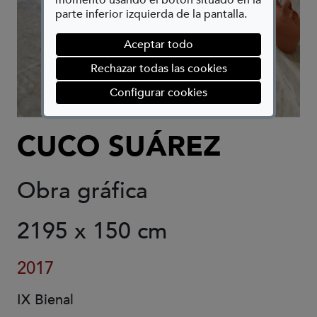
momento usando el botón situado en la
parte inferior izquierda de la pantalla.
Aceptar todo
Rechazar todas las cookies
(abre en ventana mod
Configurar cookies
CUCO SUÁREZ
Obra gráfica
2195 x 150 cm
2017
IX Bienal