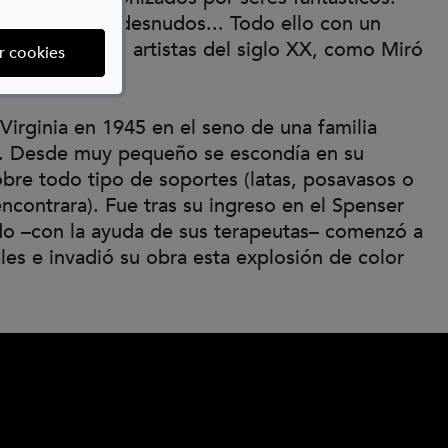
gantes, árboles desnudos... Todo ello con un
mo al de otros artistas del siglo XX, como Miró
(abre en ventana modal)
r cookies
irginia en 1945 en el seno de una familia
. Desde muy pequeño se escondía en su
obre todo tipo de soportes (latas, posavasos o
ncontrara). Fue tras su ingreso en el Spenser
do –con la ayuda de sus terapeutas– comenzó a
iales e invadió su obra esta explosión de color