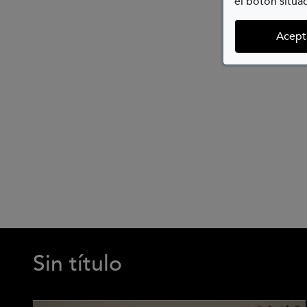
el botón situad
Acept
Sin título