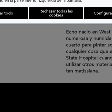
o en la parte inferior izquierda de la pantalla.
libélulas, flores gi
Rechazar todas las
sello ingenuo, próxi
ar todo
Configura
cookies
o Jasper Johns.
Echo nació en West V
numerosa y humilde
cuarto para pintar s
cualquier cosa que e
State Hospital cuan
utilizar otros mater
tan matissiana.