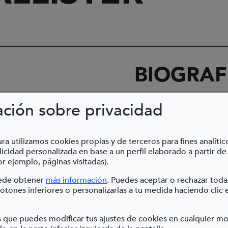
BIOGRAF
ación sobre privacidad
West Virgini
1945
ra utilizamos cookies propias y de terceros para fines analític
icidad personalizada en base a un perfil elaborado a partir de
r ejemplo, páginas visitadas).
IX Bienal
(Abre en nueva ventana)
uede obtener
más información
. Puedes aceptar o rechazar toda
El estilo de Echo McC
otones inferiores o personalizarlas a tu medida haciendo clic 
mano –y sin ser muy
formas llenas de sen
 que puedes modificar tus ajustes de cookies en cualquier 
del color y recrea p