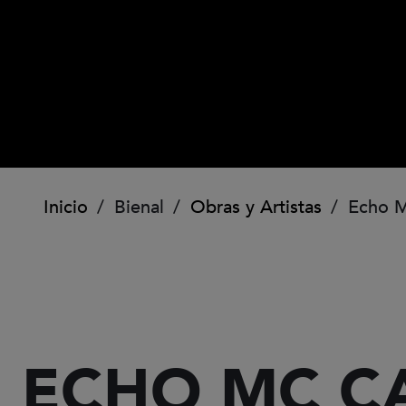
Ruta de navegación
Inicio
Bienal
Obras y Artistas
Echo Mc
ECHO MC CA