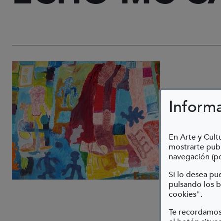
Inform
En Arte y Cultu
mostrarte publ
navegación (po
Si lo desea p
pulsando los b
cookies".
Te recordamos