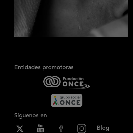
Entidades promotoras
Siguenos en
(Abre en
Blog