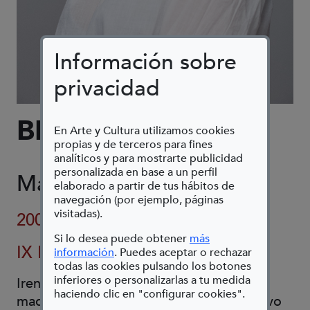
Información sobre
privacidad
BIOGRAFÍA
En Arte y Cultura utilizamos cookies
propias y de terceros para fines
analíticos y para mostrarte publicidad
personalizada en base a un perfil
Madrid
elaborado a partir de tus hábitos de
navegación (por ejemplo, páginas
visitadas).
2001
Si lo desea puede obtener
más
IX Bienal
(Abre en nueva ventana)
información
. Puedes aceptar o rechazar
todas las cookies pulsando los botones
inferiores o personalizarlas a tu medida
Irene Garher (13/09/2001) es una joven
haciendo clic en "configurar cookies".
madrileña que desde muy pequeña estuvo