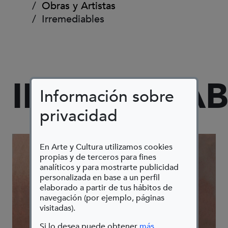
Obras y Artistas
Irremediables
IRREMEDIA
Información sobre
privacidad
En Arte y Cultura utilizamos cookies
propias y de terceros para fines
analíticos y para mostrarte publicidad
personalizada en base a un perfil
elaborado a partir de tus hábitos de
navegación (por ejemplo, páginas
visitadas).
Si lo desea puede obtener
más