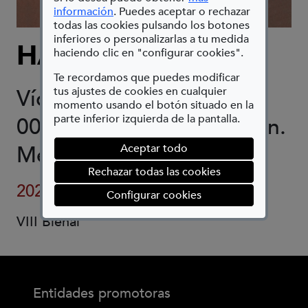
(Abre en nueva ventana)
información
. Puedes aceptar o rechazar
todas las cookies pulsando los botones
inferiores o personalizarlas a tu medida
HAC VINENT
haciendo clic en "configurar cookies".
Te recordamos que puedes modificar
tus ajustes de cookies en cualquier
Vídeo HD monocanal 06’
momento usando el botón situado en la
parte inferior izquierda de la pantalla.
00”, pantalla de televisión.
Medidas variable.
Aceptar todo
Rechazar todas las cookies
2021-2022
(abre en ventana mod
Configurar cookies
VIII Bienal
Entidades promotoras