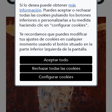
Si lo desea puede obtener
más
(Abre en nueva ventana)
información
. Puedes aceptar o rechazar
todas las cookies pulsando los botones
inferiores o personalizarlas a tu medida
haciendo clic en "configurar cookies".
Te recordamos que puedes modificar
tus ajustes de cookies en cualquier
momento usando el botón situado en la
parte inferior izquierda de la pantalla.
Aceptar todo
Rechazar todas las cookies
(abre en ventana mod
Configurar cookies