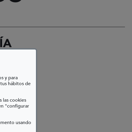
ÍA
os y para
 tus hábitos de
s las cookies
en "configurar
momento usando