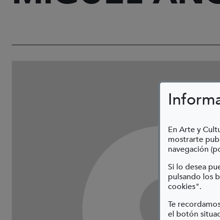
Inform
En Arte y Cultu
mostrarte publ
navegación (po
Si lo desea p
pulsando los b
cookies".
Te recordamos
el botón situad