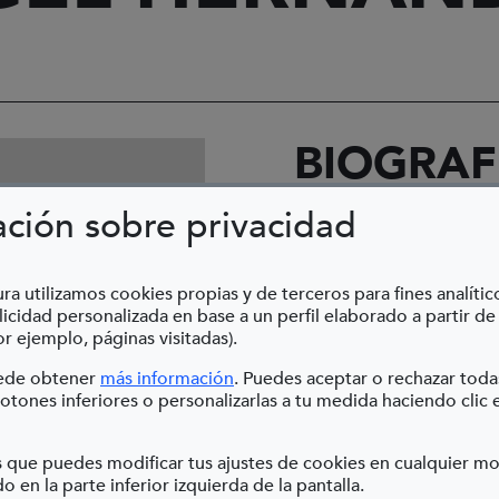
BIOGRAF
ación sobre privacidad
Madrid
ra utilizamos cookies propias y de terceros para fines analític
1965
icidad personalizada en base a un perfil elaborado a partir de
r ejemplo, páginas visitadas).
(Abre en nueva ventana)
uede obtener
más información
. Puedes aceptar o rechazar toda
otones inferiores o personalizarlas a tu medida haciendo clic 
 que puedes modificar tus ajustes de cookies en cualquier 
o en la parte inferior izquierda de la pantalla.