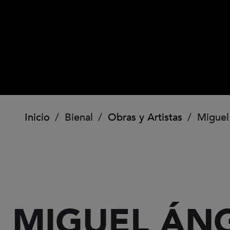
Ruta de navegación
Inicio
Bienal
Obras y Artistas
Miguel
MIGUEL ÁN