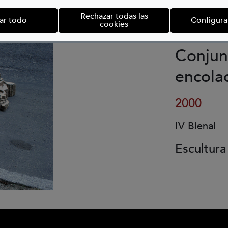
RAM
Rechazar todas las
ar todo
Configura
cookies
Conjun
encola
2000
IV Bienal
Escultura