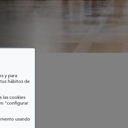
os y para
 tus hábitos de
s las cookies
en "configurar
ICO
momento usando