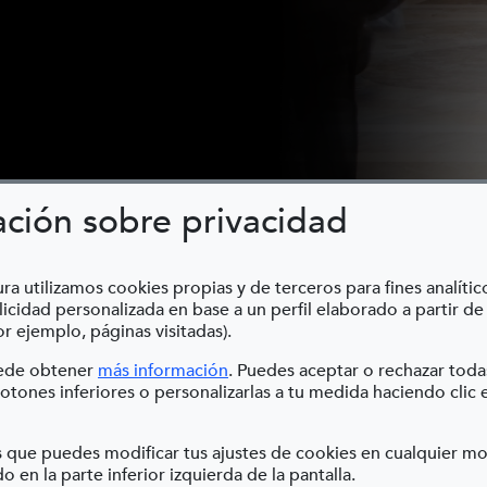
ación sobre privacidad
 Antropomórfico
ra utilizamos cookies propias y de terceros para fines analític
icidad personalizada en base a un perfil elaborado a partir de
r ejemplo, páginas visitadas).
(Abre en nueva ventana)
uede obtener
más información
. Puedes aceptar o rechazar toda
otones inferiores o personalizarlas a tu medida haciendo clic 
NTROPOMÓRF
 que puedes modificar tus ajustes de cookies en cualquier 
o en la parte inferior izquierda de la pantalla.