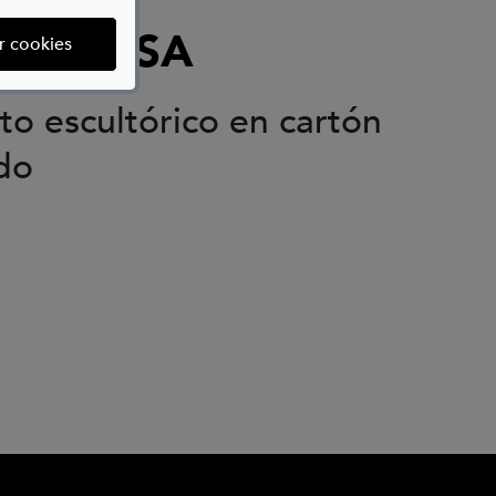
ÓN LOSA
(abre en ventana modal)
r cookies
to escultórico en cartón
do