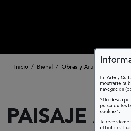
Inform
Ruta de navegación
Inicio
Bienal
Obras y Artistas
Paisaje
En Arte y Cultu
mostrarte publ
navegación (po
Si lo desea p
pulsando los b
PAISAJE A
cookies".
Te recordamos
el botón situad