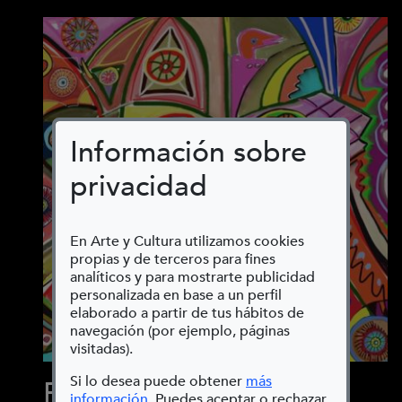
Información sobre
privacidad
En Arte y Cultura utilizamos cookies
propias y de terceros para fines
analíticos y para mostrarte publicidad
personalizada en base a un perfil
elaborado a partir de tus hábitos de
navegación (por ejemplo, páginas
visitadas).
Si lo desea puede obtener
más
Paisaje con silla. Serie
(Abre en nueva ventana)
información
. Puedes aceptar o rechazar