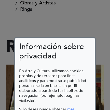
Obras y Artistas
Rings
RINGS
Información sobre
privacidad
En Arte y Cultura utilizamos cookies
propias y de terceros para fines
analíticos y para mostrarte publicidad
personalizada en base a un perfil
elaborado a partir de tus hábitos de
navegación (por ejemplo, páginas
visitadas).
Si lo desea puede obtener
más