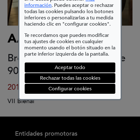
(Abre en nueva ventana)
información
. Puedes aceptar o rechazar
todas las cookies pulsando los botones
inferiores o personalizarlas a tu medida
haciendo clic en "configurar cookies".
AARON MCPEAKE
Te recordamos que puedes modificar
tus ajustes de cookies en cualquier
momento usando el botón situado en la
parte inferior izquierda de la pantalla.
Bronce y madera de roble
90 x 60 x 70 cm
Aceptar todo
Rechazar todas las cookies
2016-17
(abre en ventana mod
Configurar cookies
VII Bienal
Entidades promotoras