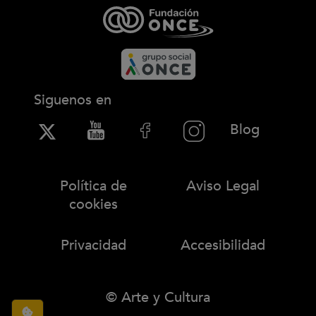
Siguenos en
(Abre en
Blog
Política de
Aviso Legal
cookies
Privacidad
Accesibilidad
© Arte y Cultura
Configuración de cookies
(abre en ventana modal)