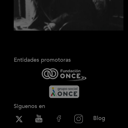
Entidades promotoras
Siguenos en
(Abre en
Blog