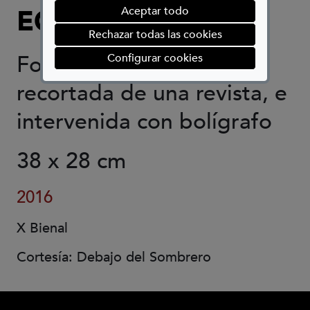
EGEA
Aceptar todo
Rechazar todas las cookies
(abre en ventana mod
Fotografía de un rostro
Configurar cookies
recortada de una revista, e
intervenida con bolígrafo
38 x 28 cm
2016
X Bienal
Cortesía: Debajo del Sombrero