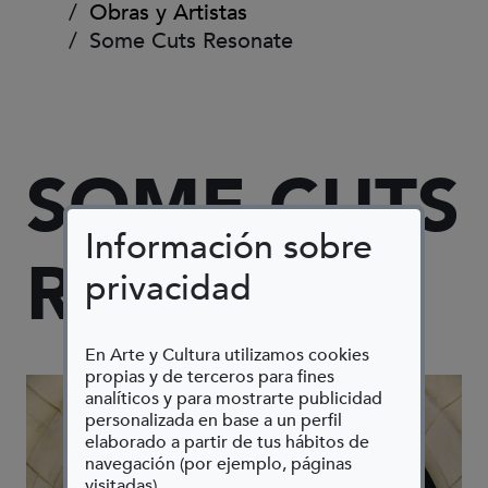
Obras y Artistas
Some Cuts Resonate
SOME CUTS
Información sobre
RESONATE
privacidad
En Arte y Cultura utilizamos cookies
propias y de terceros para fines
analíticos y para mostrarte publicidad
personalizada en base a un perfil
elaborado a partir de tus hábitos de
navegación (por ejemplo, páginas
visitadas).