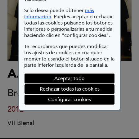
Si lo desea puede obtener
más
(Abre en nueva ventana)
información
. Puedes aceptar o rechazar
todas las cookies pulsando los botones
inferiores o personalizarlas a tu medida
haciendo clic en "configurar cookies".
Te recordamos que puedes modificar
tus ajustes de cookies en cualquier
momento usando el botón situado en la
parte inferior izquierda de la pantalla.
AARON MCPEAKE
Aceptar todo
Rechazar todas las cookies
Bronce 122 x 122 x 5 cm
(abre en ventana mod
Configurar cookies
2012
VII Bienal