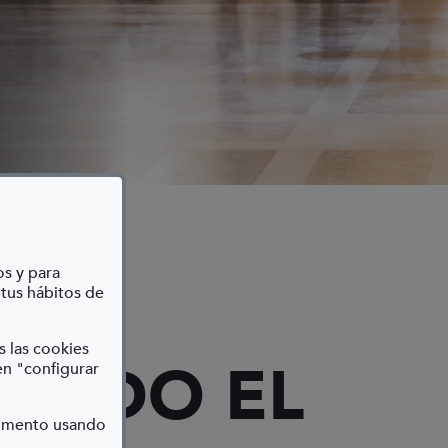
os y para
 tus hábitos de
s las cookies
CANDO EL
en "configurar
momento usando