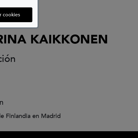
(abre en ventana modal)
r cookies
RINA KAIKKONEN
ción
ón
e Finlandia en Madrid