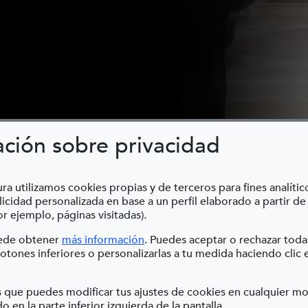
ación sobre privacidad
g The Sky (Tocando El Cielo)
ra utilizamos cookies propias y de terceros para fines analític
icidad personalizada en base a un perfil elaborado a partir de
r ejemplo, páginas visitadas).
(Abre en nueva ventana)
uede obtener
más información
. Puedes aceptar o rechazar toda
HE SKY (TO
otones inferiores o personalizarlas a tu medida haciendo clic 
 que puedes modificar tus ajustes de cookies en cualquier 
o en la parte inferior izquierda de la pantalla.