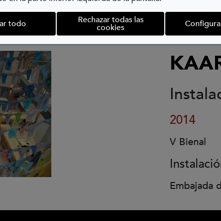
Rechazar todas las
ar todo
Configura
cookies
KAA
Instala
2014
V Bienal
Instalaci
Embajada d