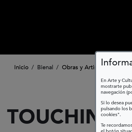
Inform
Ruta de navegación
Inicio
Bienal
Obras y Artistas
Touchin
En Arte y Cultu
mostrarte publ
navegación (po
Si lo desea p
TOUCHING T
pulsando los b
cookies".
Te recordamos
el botón situad