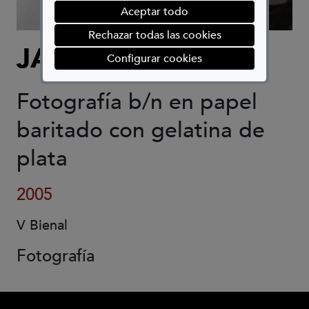
Aceptar todo
Rechazar todas las cookies
JAVIER CAMPANO
(abre en ventana mod
Configurar cookies
Fotografía b/n en papel
baritado con gelatina de
plata
2005
V Bienal
Fotografía