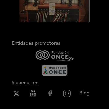
Entidades promotoras
Siguenos en
(Abre en
Blog