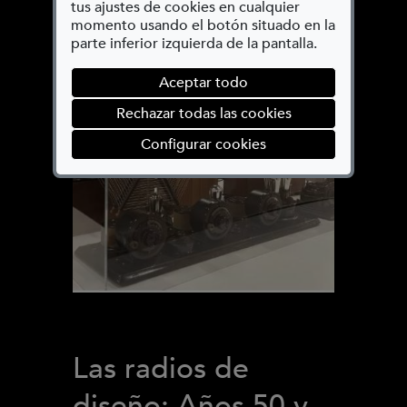
(mesas centrales)
tus ajustes de cookies en cualquier
momento usando el botón situado en la
parte inferior izquierda de la pantalla.
Aceptar todo
Rechazar todas las cookies
(abre en ventana mod
Configurar cookies
Las radios de
diseño: Años 50 y