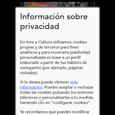
Información sobre
privacidad
En Arte y Cultura utilizamos cookies
propias y de terceros para fines
analíticos y para mostrarte publicidad
personalizada en base a un perfil
elaborado a partir de tus hábitos de
navegación (por ejemplo, páginas
visitadas).
Si lo desea puede obtener
más
(Abre en nueva ventana)
información
. Puedes aceptar o rechazar
todas las cookies pulsando los botones
Radios de válvulas,
inferiores o personalizarlas a tu medida
haciendo clic en "configurar cookies".
Galenas y Capilla
Te recordamos que puedes modificar