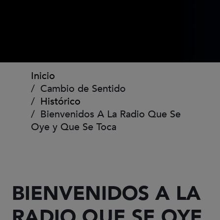
Ruta de navegación
Inicio
Cambio de Sentido
Histórico
Bienvenidos A La Radio Que Se
Oye y Que Se Toca
BIENVENIDOS A LA
RADIO QUE SE OYE