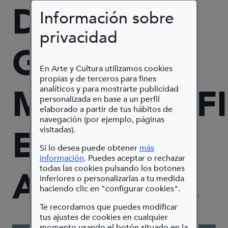
DE UN
Información sobre
privacidad
GLOBO
En Arte y Cultura utilizamos cookies
propias y de terceros para fines
MONTGOLFI
analíticos y para mostrarte publicidad
personalizada en base a un perfil
elaborado a partir de tus hábitos de
navegación (por ejemplo, páginas
EN
visitadas).
Si lo desea puede obtener
más
(Abre en nueva ventana)
información
. Puedes aceptar o rechazar
todas las cookies pulsando los botones
ARANJUEZ
inferiores o personalizarlas a tu medida
haciendo clic en "configurar cookies".
Te recordamos que puedes modificar
tus ajustes de cookies en cualquier
momento usando el botón situado en la