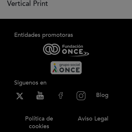
Vertical Print
Entidades promotoras
Siguenos en
(Abre en
Blog
Política de
Aviso Legal
cookies