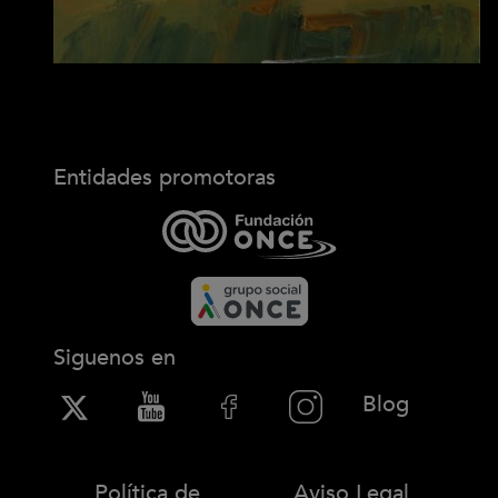
Entidades promotoras
Siguenos en
(Abre en
Blog
Política de
Aviso Legal