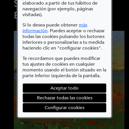
SERIE CIELO Y TIERRA
elaborado a partir de tus hábitos de
navegación (por ejemplo, páginas
ETERNO POEMA Nº 9
visitadas).
Si lo desea puede obtener
más
(Abre en nueva ventana)
información
. Puedes aceptar o rechazar
todas las cookies pulsando los botones
inferiores o personalizarlas a tu medida
haciendo clic en "configurar cookies".
Te recordamos que puedes modificar
tus ajustes de cookies en cualquier
momento usando el botón situado en la
parte inferior izquierda de la pantalla.
Aceptar todo
Rechazar todas las cookies
(abre en ventana mod
Configurar cookies