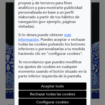
propias y de terceros para fines
analíticos y para mostrarte publicidad
personalizada en base a un perfil
elaborado a partir de tus hábitos de
navegación (por ejemplo, páginas
visitadas).
Si lo desea puede obtener
más
(Abre en nueva ventana)
información
. Puedes aceptar o rechazar
todas las cookies pulsando los botones
inferiores o personalizarlas a tu medida
haciendo clic en "configurar cookies".
Te recordamos que puedes modificar
tus ajustes de cookies en cualquier
momento usando el botón situado en la
parte inferior izquierda de la pantalla.
Aceptar todo
Rechazar todas las cookies
(abre en ventana mod
Configurar cookies