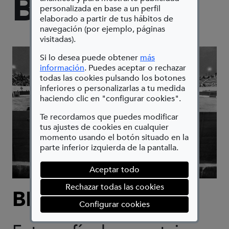
BUFO 5
personalizada en base a un perfil
elaborado a partir de tus hábitos de
navegación (por ejemplo, páginas
visitadas).
Si lo desea puede obtener
más
(Abre en nueva ventana)
información
. Puedes aceptar o rechazar
todas las cookies pulsando los botones
inferiores o personalizarlas a tu medida
haciendo clic en "configurar cookies".
Te recordamos que puedes modificar
tus ajustes de cookies en cualquier
momento usando el botón situado en la
parte inferior izquierda de la pantalla.
Aceptar todo
Rechazar todas las cookies
BENITO ROMÁN
(abre en ventana mod
Configurar cookies