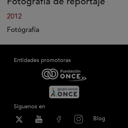
Fotografía de reportaje
2012
Fotógrafía
Entidades promotoras
Siguenos en
(Abre en
Blog