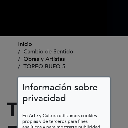
Ruta de navegación
Inicio
Cambio de Sentido
Obras y Artistas
TOREO BUFO 5
Información sobre
privacidad
TOREO
En Arte y Cultura utilizamos cookies
propias y de terceros para fines
analíticos y para mostrarte publicidad