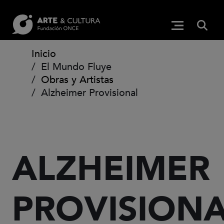
Pasar al contenido principal
BUS
Menú princip
(Abre en ven
Ruta de navegación
Inicio
El Mundo Fluye
Obras y Artistas
Alzheimer Provisional
ALZHEIMER
PROVISION