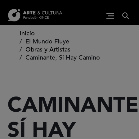
Pasar al contenido principal
BUS
Menú princip
(Abre en ven
Ruta de navegación
Inicio
El Mundo Fluye
Obras y Artistas
Caminante, Sí Hay Camino
CAMINANTE
SÍ HAY