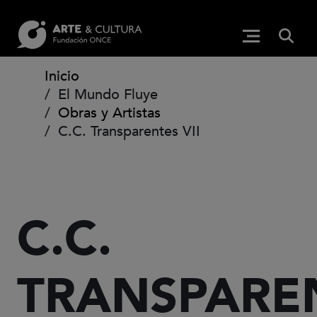
Pasar al contenido principal
BUS
Menú princip
(Abre en ven
Ruta de navegación
Inicio
El Mundo Fluye
Obras y Artistas
C.C. Transparentes VII
C.C.
TRANSPARE