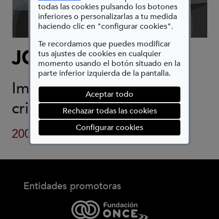
todas las cookies pulsando los botones
inferiores o personalizarlas a tu medida
haciendo clic en "configurar cookies".
Te recordamos que puedes modificar
JORGE LEÓN
tus ajustes de cookies en cualquier
momento usando el botón situado en la
parte inferior izquierda de la pantalla.
Impresión digital sobre
Aceptar todo
cristal
Rechazar todas las cookies
(abre en ventana mod
Configurar cookies
2005
Entidades promotoras