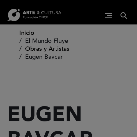
Pasar al contenido principal
BUS
Menú princip
(Abre en ven
Ruta de navegación
Inicio
El Mundo Fluye
Obras y Artistas
Eugen Bavcar
EUGEN