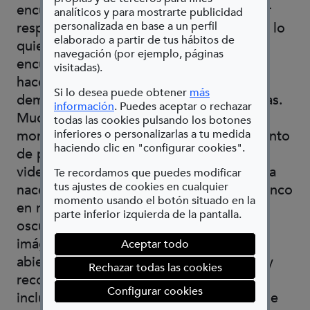
encuadres a pesar de su ceguera, Bavcar
analíticos y para mostrarte publicidad
respondió que encuadra bien porque así lo
personalizada en base a un perfil
elaborado a partir de tus hábitos de
quiere el público, que si por él fuera no
navegación (por ejemplo, páginas
encuadraría con tanto esmero, y que al
visitadas).
hacerlo en cierto modo responde a una
Si lo desea puede obtener
más
demanda. Pero también están las técnicas.
(Abre en nueva ventana)
información
. Puedes aceptar o rechazar
Muchas de sus fotografías son fruto de
todas las cookies pulsando los botones
montajes por superposición, procedimiento
inferiores o personalizarlas a tu medida
haciendo clic en "configurar cookies".
de por sí dificultoso, hasta para un
vidente.Bavcar sostiene que su fotografía
Te recordamos que puedes modificar
tus ajustes de cookies en cualquier
nace de la penumbra, que su hoja en blanco
momento usando el botón situado en la
en realidad es negra, como una cámara
parte inferior izquierda de la pantalla.
oscura. A menudo sus trabajos muestran
imágenes expuestas largamente: deja
Aceptar todo
abierto el obturador mientras se acerca y
Rechazar todas las cookies
recorre los objetos con una linterna o
(abre en ventana mod
Configurar cookies
incluso con una vela. Para guiarse, se vale