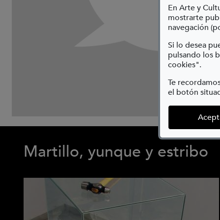
En Arte y Cultu
mostrarte publ
navegación (po
Si lo desea p
pulsando los b
cookies".
Te recordamos
el botón situad
Acept
Martillo, yunque y estribo