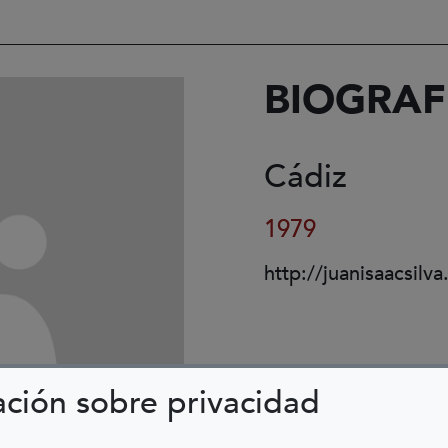
BIOGRAF
Cádiz
1979
http://juanisaacsilv
ación sobre privacidad