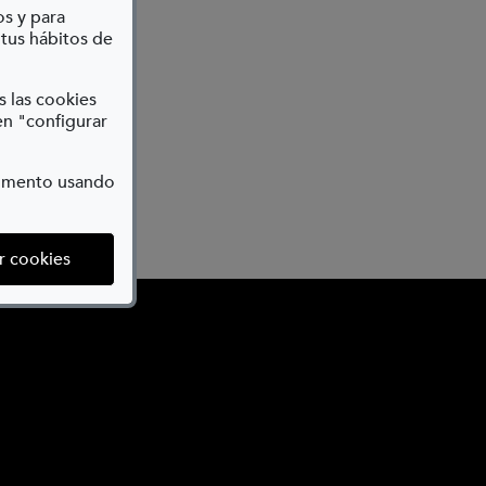
os y para
 tus hábitos de
s las cookies
en "configurar
momento usando
(abre en ventana modal)
r cookies