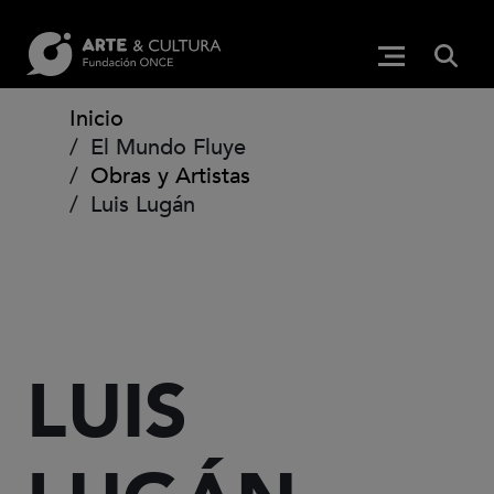
Pasar al contenido principal
BUS
Menú princip
(Abre en ven
Ruta de navegación
Inicio
El Mundo Fluye
Obras y Artistas
Luis Lugán
LUIS