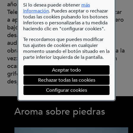
años en el desempeño de su trabajo en
Si lo desea puede obtener
más
(Abre en nueva ventana)
información
. Puedes aceptar o rechazar
Telefónica, puede partir de 1967 comenzar
todas las cookies pulsando los botones
a aplicar aquello que había aprendido, pero
inferiores o personalizarlas a tu medida
bajo una visión y enfoque plástico,
haciendo clic en "configurar cookies".
desarrollando su primeras obras
Te recordamos que puedes modificar
audiovisuales y táctiles. Lugan desarrolla
tus ajustes de cookies en cualquier
obras en las que implica varios sentidos a la
momento usando el botón situado en la
parte inferior izquierda de la pantalla.
vez: oido y vista, vista y tacto, incluso en
ocasiones el olfato. Son conocidos sus
Aceptar todo
grifos sonoros o sus manos que
Rechazar todas las cookies
desprenden calor al contacto.
(abre en ventana mod
Configurar cookies
Aroma sobre piedras