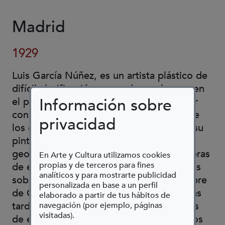
Madrid
1929
Luis García Núñez, es un artista plástico de
difícil clasificación, no podemos buscar en
Información sobre
el panorama artístico otro pintor-escultor
con connotaciones similares. A finales de
privacidad
los cincuenta y primeros de los sesenta su
pintura tiene unos caracteres claramente
geométricos y constructivistas, en las obras
En Arte y Cultura utilizamos cookies
propias y de terceros para fines
de esta época, muchas de ellas realizadas
analíticos y para mostrarte publicidad
sobre cartulina, aún firmaba con el nombre
personalizada en base a un perfil
de García Núñez, pasando a llamarse más
elaborado a partir de tus hábitos de
tarde Lugan. Gracias a los conocimientos
navegación (por ejemplo, páginas
visitadas).
de electrónica adquiridos durante muchos