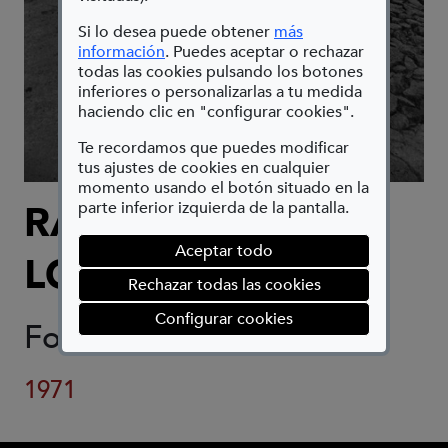
Si lo desea puede obtener
más
(Abre en nueva ventana)
información
. Puedes aceptar o rechazar
todas las cookies pulsando los botones
inferiores o personalizarlas a tu medida
haciendo clic en "configurar cookies".
Te recordamos que puedes modificar
tus ajustes de cookies en cualquier
momento usando el botón situado en la
RAFAEL SANZ
parte inferior izquierda de la pantalla.
Aceptar todo
LOBATO
Rechazar todas las cookies
(abre en ventana mod
Configurar cookies
Fotografía
1971