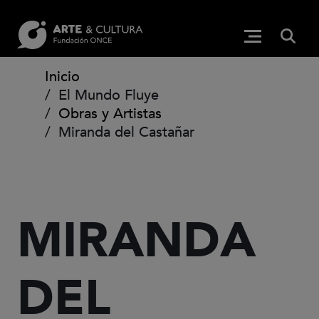
Pasar al contenido principal
BUS
Menú princip
(Abre en ven
Ruta de navegación
Inicio
El Mundo Fluye
Obras y Artistas
Miranda del Castañar
MIRANDA
DEL