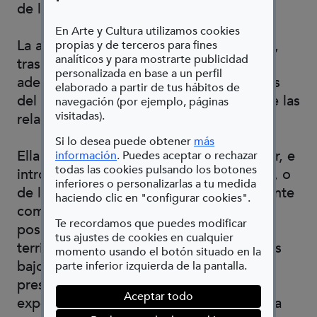
de las instalaciones.
En Arte y Cultura utilizamos cookies
La artista va más allá del mundo racional,
propias y de terceros para fines
analíticos y para mostrarte publicidad
traspasando el límite de la lógica para
personalizada en base a un perfil
adentrarse, y adentrarnos, en otras zonas
elaborado a partir de tus hábitos de
del pensamiento, de las emociones, y de las
navegación (por ejemplo, páginas
visitadas).
relaciones entre ambos.
Si lo desea puede obtener
más
Ella tiene una gran facilidad para poder ir, e
(Abre en nueva ventana)
información
. Puedes aceptar o rechazar
todas las cookies pulsando los botones
introducirnos, al otro lado de la realidad, o
inferiores o personalizarlas a tu medida
de lo que nos es presentado habitualmente
haciendo clic en "configurar cookies".
como tal, abriendo el campo de
Te recordamos que puedes modificar
posibilidades, transportándonos a otros
tus ajustes de cookies en cualquier
territorios espacio-temporales iluminados
momento usando el botón situado en la
bajo nuevas ópticas en las que están
parte inferior izquierda de la pantalla.
presentes tanto ingredientes de la
Aceptar todo
experiencia vivida, como elementos de la