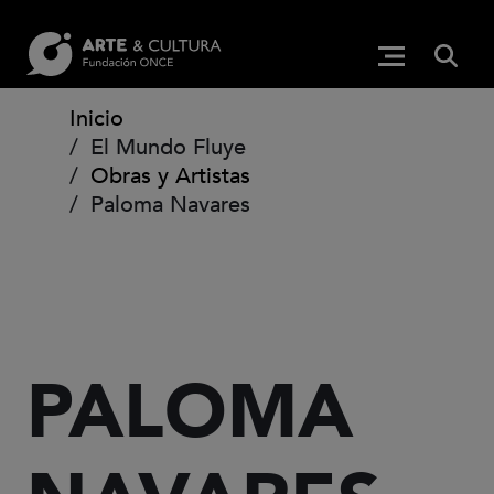
Pasar al contenido principal
BUS
Menú princip
(Abre en ven
Ruta de navegación
Inicio
El Mundo Fluye
Obras y Artistas
Paloma Navares
PALOMA