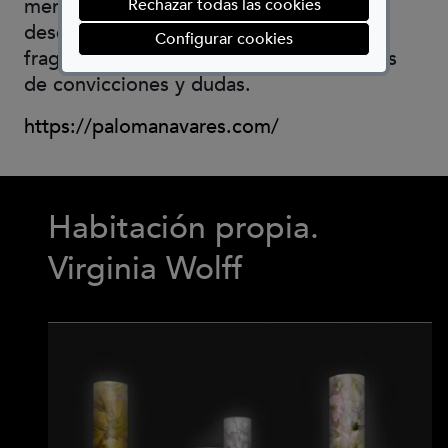
memoria, retazos de sueños, gotas de
Rechazar todas las cookies
deseo, grandes dosis de imaginación,
(abre en ventana mod
Configurar cookies
fragmentos de estado de ánimo, y trozos
de convicciones y dudas.
(Abre en nueva ve
https://palomanavares.com/
Habitación propia.
Virginia Wolff