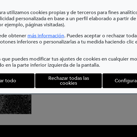
RAFA
ra utilizamos cookies propias y de terceros para fines analític
Gelati
icidad personalizada en base a un perfil elaborado a partir de
r ejemplo, páginas visitadas).
baritad
(Abre en nueva ventana)
uede obtener
más información
. Puedes aceptar o rechazar toda
2010).
otones inferiores o personalizarlas a tu medida haciendo clic 
1975
 que puedes modificar tus ajustes de cookies en cualquier 
o en la parte inferior izquierda de la pantalla.
Morgadore
Rechazar todas las
ar todo
Configura
cookies