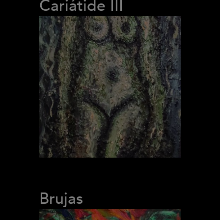
Cariátide III
Brujas