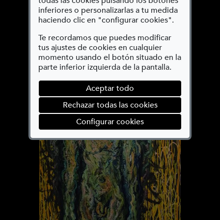
todas las cookies pulsando los botones
inferiores o personalizarlas a tu medida
haciendo clic en "configurar cookies".
Te recordamos que puedes modificar
tus ajustes de cookies en cualquier
momento usando el botón situado en la
parte inferior izquierda de la pantalla.
Angelus Novus II
Aceptar todo
Rechazar todas las cookies
(abre en ventana mod
Configurar cookies