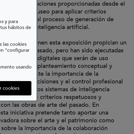
es y recomendaciones proporcionadas desde el
cación del museo para aplicar criterios
coherentes en el proceso de generación de
os y para
ravés de la inteligencia artificial.
 tus hábitos de
es que componen esta exposición propician un
s las cookies
sivo hacia el pasado, pero han sido ejecutadas
en "configurar
herramientas digitales que serán de uso
 futuro. Este planteamiento conceptual y
momento usando
o hace patente la importancia de la
la toma de decisiones y el control profesional
(abre en ventana modal)
r cookies
r y modelar los sistemas de inteligencia
generativa desde criterios respetuosos y
con las obras de arte del pasado. En
esta iniciativa pretende tanto aportar una
vadora sobre el arte y el patrimonio como
 sobre la importancia de la colaboración