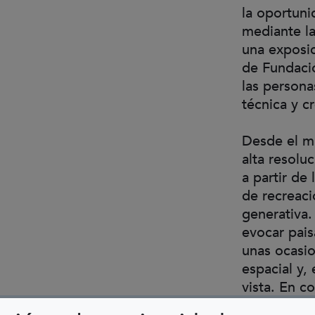
la oportuni
mediante la
una exposic
de Fundació
las persona
técnica y c
Desde el mu
alta resolu
a partir de
de recreaci
generativa.
evocar pais
unas ocasio
espacial y,
vista. En c
formación té