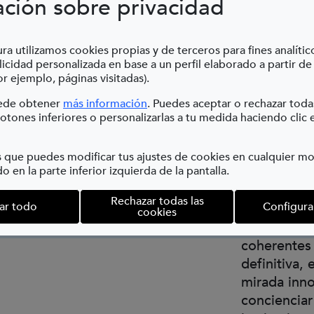
ación sobre privacidad
las nocion
Área de Edu
propios y 
ra utilizamos cookies propias y de terceros para fines analític
imágenes a t
icidad personalizada en base a un perfil elaborado a partir de
r ejemplo, páginas visitadas).
Las imágen
(Abre en nueva ventana)
uede obtener
más información
. Puedes aceptar o rechazar toda
viaje inmer
otones inferiores o personalizarlas a tu medida haciendo clic 
empleando 
común en el
 que puedes modificar tus ajustes de cookies en cualquier 
o en la parte inferior izquierda de la pantalla.
metodológic
formación, 
Rechazar todas las
ar todo
Configura
para modera
cookies
artificial 
coherentes 
definitiva, 
mirada inno
concienciar