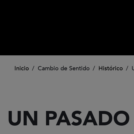
Ruta de navegación
Inicio
Cambio de Sentido
Histórico
U
UN PASADO 