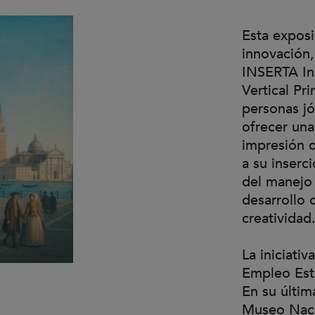
Esta exposi
innovación,
INSERTA In
Vertical Pri
personas jó
ofrecer una
impresión d
a su inserc
del manejo
desarrollo 
creatividad
La iniciativ
Empleo Esta
En su últim
Museo Naci