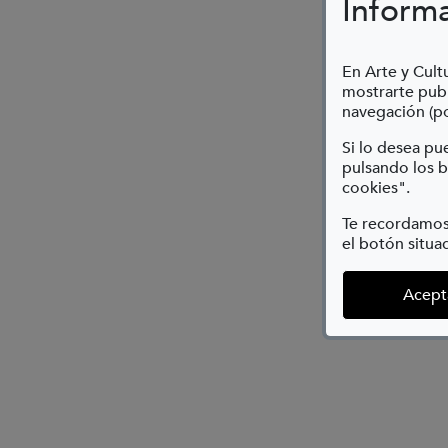
Inform
En Arte y Cultu
mostrarte publ
navegación (po
Si lo desea p
pulsando los b
cookies".
Te recordamos
el botón situad
Acept