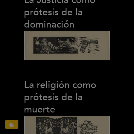
prótesis de la
dominación
La religión como
prótesis de la
muerte
Configuración de cookies
(abre en ventana modal)