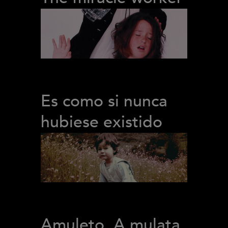
Es como si nunca
hubiese existido
Amuleto, A mulata,